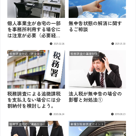
個人事業主が自宅の一部
無申告状態の解消に関す
を事務所利用する場合に
るご相談
は注意が必要（必要経費
算入編）
2021.02.26
2021.01.30
税務調査対応（調査後）
税務調査の基礎知識
税務調査による追徴課税
法人税が無申告の場合の
を支払えない場合には分
影響と対処法①
割納付を検討しよう。
2020.06.24
2019.08.23
税務調査対応（連絡から調査まで）
業種別税務調査ポイント