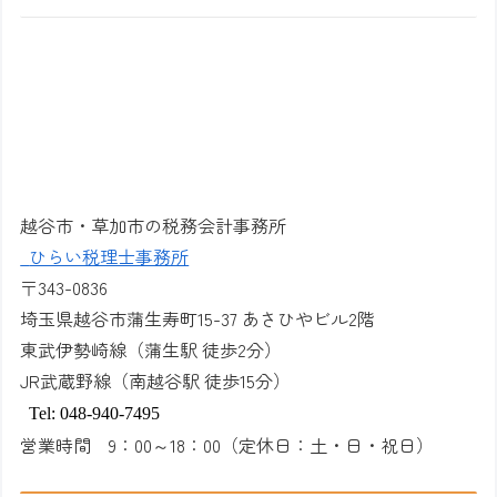
越谷市・草加市の税務会計事務所
ひらい税理士事務所
〒
343-0836
埼玉県越谷市蒲生寿町
15-37
あさひやビル
2
階
東武伊勢崎線（蒲生駅 徒歩2分）
JR
武蔵野線（南越谷駅 徒歩15分）
Tel: 048-940-7495
営業時間
9
：
00
～
18
：
00
（定休日：土・日・祝日）