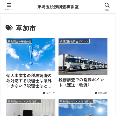
東埼玉税務調査相談室
東埼玉税務調査相談室
メニュー
検索
草加市
税務調査の基礎知識
業種別税務調査ポイント
個人事業者の税務調査の
税務調査での指摘ポイン
み対応する税理士は意外
ト（運送・物流）
に少ない？税理士はどの
ように選べばよいのか？
2021.11.03
2021.03.19
税務調査でよくある指摘事項
税務調査でよくある指摘事項