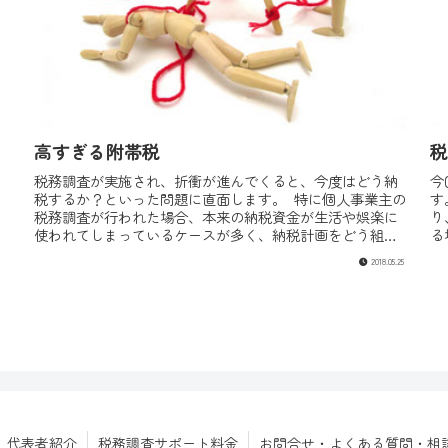
高すぎる附帯税
税
税務調査が実施され、折衝が進んでくると、今度はどう納
今
税するか？といった問題に直面します。 特に個人事業主の
す
税務調査が行われた場合、本来の納税資金が生活や娯楽に
り
使われてしまっているケースが多く、納税計画をどう組み
る
立てていくかはその後の事業の...
の
2018.05.25
代表者紹介
税務調査サポート料金
お問合せ・よくある質問・相