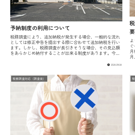
税
予納制度の利用について
要
税務調査により、追加納税が発生する場合、一般的な流れ
よ
としては修正申告を提出する際に合わせて追加納税を行い
ぐ
ます。しかし、税務調査が長引きそうな場合、その見込額
月
をあらかじめ納付することが出来る制度があります。今回
月
はこの予納制度についてご紹介しま...
く
2024.09.04
税務調査対応（調査後）