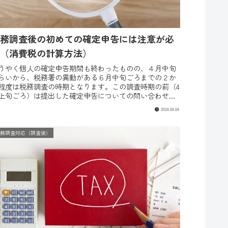
務調査後の初めての確定申告には注意が必
（消費税の計算方法）
うやく個人の確定申告期間も終わったものの、４月中旬
らいから、税務署の異動がある６月中旬ごろまでの２か
程度は税務調査の時期となります。この調査時期の前（4
上旬ごろ）は提出した確定申告についての問い合わせが
る場合があります。特に令和5...
2024.04.04
税務調査対応（調査後）