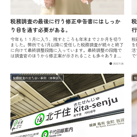
税務調査の最後に行う修正申告書にはしっか
税
り目を通す必要がある。
行
今年も１１月に入り、残すところも年末まで２か月を切り
税
ました。弊所でも7月以降に受任した税務調査が続々と終了
を
に向けて最終調整段階に入っています。最終調整の段階で
活
は調査官のほうから修正案が示されることも多々ありま
で
す。税理士が代理人になっていない...
は
2022.11.06
税務調査の立ち会い事例（体験談）