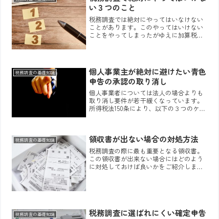
い３つのこと
税務調査では絶対にやってはいなけない
ことがあります。このやってはいけない
ことをやってしまったがゆえに加算税が
重くなってしまったり、税務調査が長期
間になってしまうことがあるということ
は理解しておく必要があります。本記事
では税務調査で気を付けるべきことをご
個人事業主が絶対に避けたい青色
紹介します。
税務調査の基礎知識
申告の承認の取り消し
個人事業者については法人の場合よりも
取り消し要件が若干緩くなっています。
所得税法150条により、以下の３つのケー
スを青色申告の承認の取り消しに定めて
おり、詳細は「個人の青色申告の承認の
取り消しについて」という事務運営指針
領収書が出ない場合の対処方法
にその具体的な取り扱...
税務調査の基礎知識
税務調査の際に最も重要となる領収書。
この領収書が出来ない場合にはどのよう
に対処しておけば良いかをご紹介しま
す。
税務調査に選ばれにくい確定申告
税務調査の基礎知識