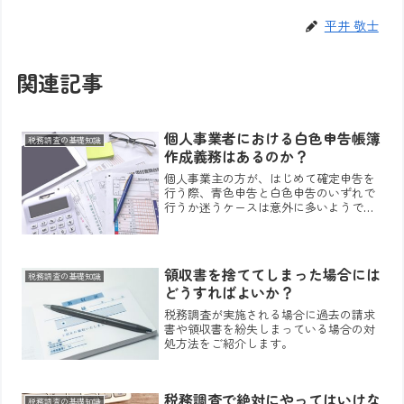
平井 敬士
関連記事
個人事業者における白色申告帳簿
税務調査の基礎知識
作成義務はあるのか？
個人事業主の方が、はじめて確定申告を
行う際、青色申告と白色申告のいずれで
行うか迷うケースは意外に多いようで
す。そして、迷われた結果、意外に多く
の方が白色申告により確定申告を行って
います。その理由を尋ねてみると、皆さ
ん決まって帳簿作成をしなく...
領収書を捨ててしまった場合には
税務調査の基礎知識
どうすればよいか？
税務調査が実施される場合に過去の請求
書や領収書を紛失しまっている場合の対
処方法をご紹介します。
税務調査で絶対にやってはいけな
税務調査の基礎知識