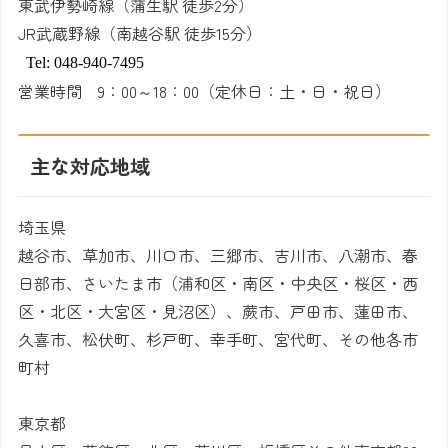
東武伊勢崎線（蒲生駅 徒歩2分）
JR
武蔵野線（南越谷駅 徒歩15分）
Tel: 048-940-7495
営業時間
9
：
00
～
18
：
00
（定休日：土・日・祝日）
主な対応地域
埼玉県
越谷市、草加市、川口市、三郷市、吉川市、八潮市、春
日部市、さいたま市（浦和区・南区・中央区・桜区・西
区・北区・大宮区・見沼区）、蕨市、戸田市、蓮田市、
久喜市、松伏町、杉戸町、幸手町、宮代町、その他各市
町村
東京都