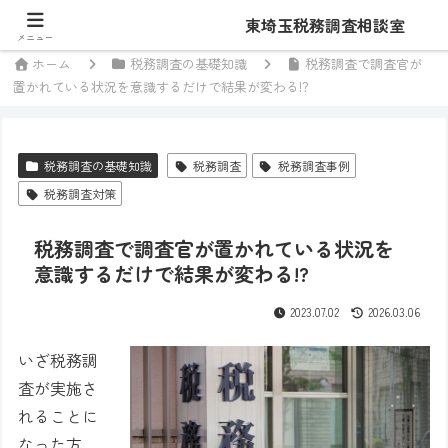
東埼玉税務調査相談室
東埼玉税務調査相談室
メニュー
ホーム
税務調査の基礎知識
税務調査で調査官が
置かれている状況を意識するだけで結果が変わる!?
税務調査の基礎知識
税務調査
税務調査事例
税務調査対策
税務調査で調査官が置かれている状況を
意識するだけで結果が変わる!?
2023.07.02
2026.03.06
いざ税務調
査が実施さ
れることに
なった方